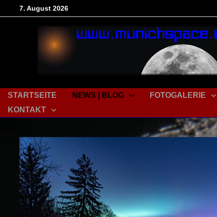
Zum
7. August 2026
Inhalt
springen
STARTSEITE
NEWS | BLOG
FOTOGALERIE
KONTAKT
News
|
Blog