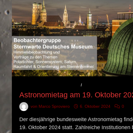
ASTRONOMISCHES EREIGNIS
/
VERANSTALTUNGSHINW
Astronomietag am 19. Oktober 20
von
Marco Sproviero
6. Oktober 2024
0
Der diesjährige bundesweite Astronomietag fin
19. Oktober 2024 statt. Zahlreiche Institutionen