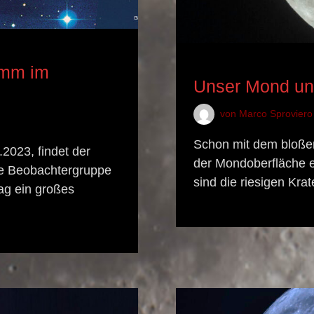
ASTRONOMISCHES EREI
amm im
Unser Mond un
von
Marco Sproviero
Schon mit dem bloßen
2023, findet der
der Mondoberfläche e
Die Beobachtergruppe
sind die riesigen Kra
ag ein großes