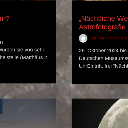
ASTRONOMISCHES EREI
m“?
„Nächtliche We
Astrofotograf
von
Marco Sproviero
en
wurden sie von sehr
26. Oktober 2024 bis 
belstelle (Matthäus 2,
Deutschen MuseumsÖff
UhrEintritt: frei “Nä