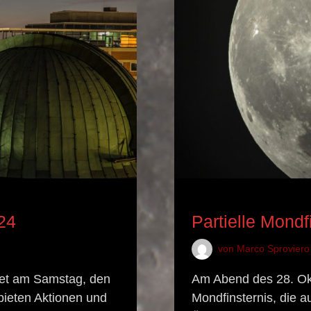
EIS
ASTRONOMISCHES EREI
24
Partielle Mond
von
Marco Sproviero
det am Samstag, den
Am Abend des 28. Okt
 bieten Aktionen und
Mondfinsternis, die 