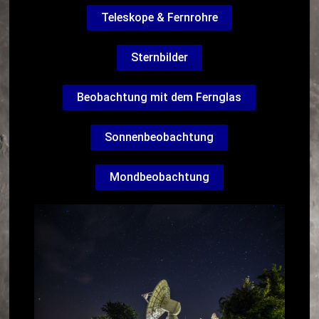
Teleskope & Fernrohre
Sternbilder
Beobachtung mit dem Fernglas
Sonnenbeobachtung
Mondbeobachtung