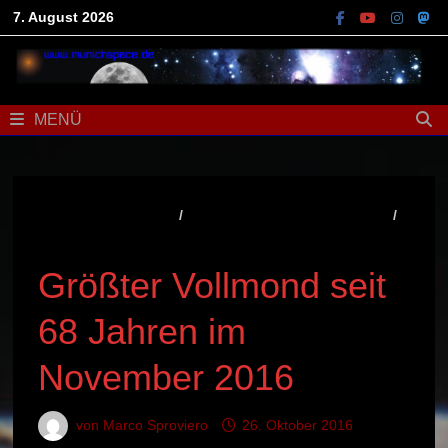
Zum
7. August 2026
Inhalt
springen
MENÜ
AKTUELLES / NEWS
/
ASTRONOMISCHES EREIGNIS
/
BEOBACHTUNGSTIPP
Größter Vollmond seit
68 Jahren im
November 2016
von
Marco Sproviero
26. Oktober 2016