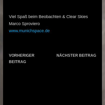
Viel Spaß beim Beobachten & Clear Skies
Marco Sproviero
www.munichspace.de
Beitragsnavigation
Näch
VORHERIGER
NÄCHSTER BEITRAG
Vorheriger
Beitr
Totale
BEITRAG
Beitrag:
Himmelsbeobachtung:
Mondfisternis und
Der Sternenhimmel
Mars in Opposition
im September 2016
am 27. Juli 2018 –
in Mitteleuropa zur
Primetime