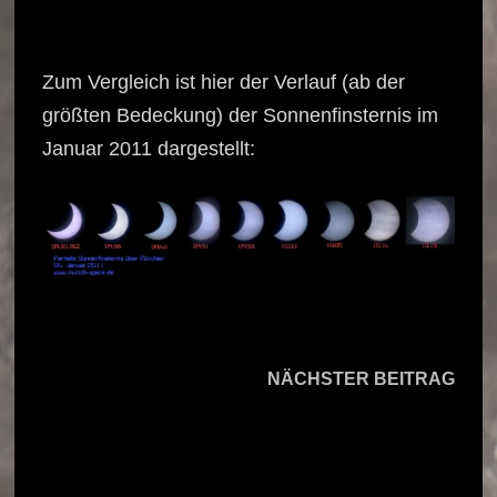
Zum Vergleich ist hier der Verlauf (ab der
größten Bedeckung) der Sonnenfinsternis im
Januar 2011 dargestellt:
Beitragsnavigation
Näch
NÄCHSTER BEITRAG
Beitr
Treffen von Mond,
Venus und Jupiter
am 20.06.2015