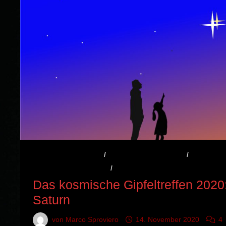
AKTUELLES / NEWS
/
ASTRONOMIE WISSEN
/
ASTRONOM
BEOBACHTUNGSTIPP
/
VERANSTALTUNGSHINWEIS
Das kosmische Gipfeltreffen 2020:
Saturn
von
Marco Sproviero
14. November 2020
4